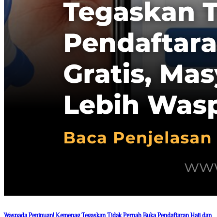
Waspada Penipuan! Kemenag Tegaskan Tidak Pernah Buka Pendaftaran Haji dan